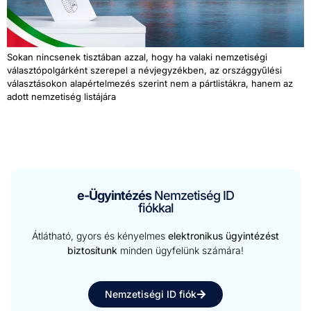
Sokan ninc­senek tisztában azzal, hogy ha vala­ki nemzetisé­gi
választópol­gárként szere­pel a név­j­e­gyzék­ben, az ország­gyűlési
választá­sokon alapértelmezés szerint nem a pártlistákra, hanem az
adott nemzetiség listájára
e-Ügyintézés
Nemzetiség ID
fiókkal
Átlátható, gyors és kényelmes
elektronikus ügyintézést
biztosítunk
minden ügyfelünk számára!
Nemzetiségi ID fiók