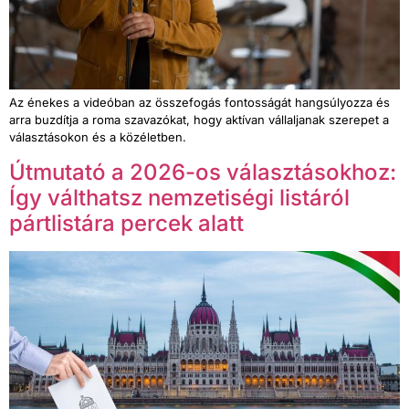
Az énekes a videóban az össze­fogás fontosságát hangsú­ly­oz­za és
arra buzdít­ja a roma szavazókat, hogy aktí­van vál­lal­janak szerepet a
választá­sokon és a közélet­ben.
Útmutató a 2026-os választásokhoz:
Így válthatsz nemzetiségi listáról
pártlistára percek alatt