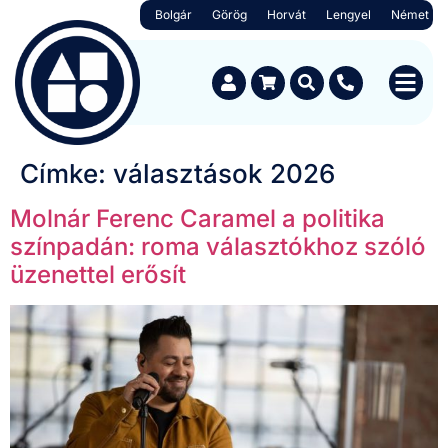
Bolgár
Görög
Horvát
Lengyel
Német
Címke:
választások 2026
Molnár Ferenc Caramel a politika
színpadán: roma választókhoz szóló
üzenettel erősít