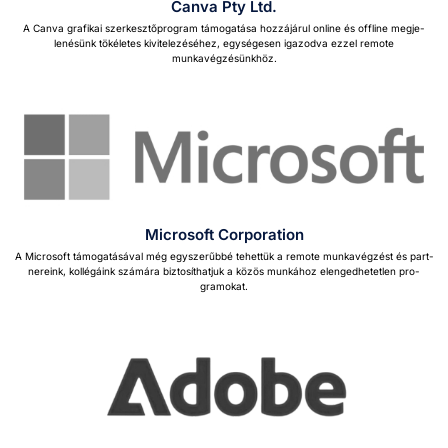
Canva Pty Ltd.
A Can­va grafikai szerkesztőpro­gram támo­gatása hoz­zájárul online és offline meg­je­
lenésünk tökéletes kivitelezéséhez, egysége­sen iga­zod­va ezzel remote
munkavégzésünkhöz.
Microsoft Corporation
A Microsoft támo­gatásá­val még egysz­erűb­bé tehet­tük a remote munkavégzést és part­
nereink, kol­légáink számára biz­tosíthatjuk a közös munkához elenged­hetetlen pro­
gramokat.