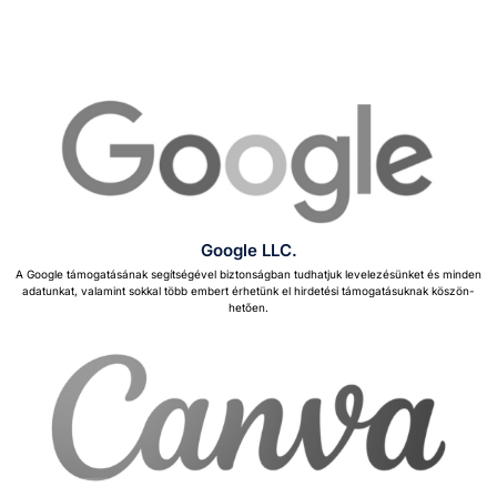
Google LLC.
A Google támo­gatásá­nak segít­ségév­el biz­ton­ság­ban tudhatjuk lev­elezésün­ket és min­den
adatunkat, valamint sokkal több embert érhetünk el hird­e­tési támo­gatá­suk­nak köszön­
hetően.