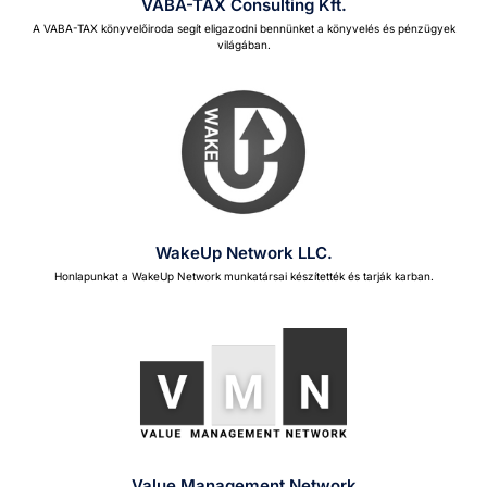
VABA-TAX Consulting Kft.
A VABA-TAX könyvelőiro­da segít eliga­zod­ni ben­nün­ket a könyvelés és pénzü­gyek
világában.
WakeUp Network LLC.
Hon­la­punkat a Wake­Up Net­work munkatár­sai készítet­ték és tar­ják kar­ban.
Value Management Network