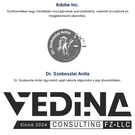
Adobe Inc.
Szoftvereikkel nagy mérték­ben hoz­zájárul­nak szerződé­seink, valamint arcu­latunk és
meg­je­lenésünk sik­erei­hez.
Dr. Szoboszlai Anita
Dr. Szo­bos­zlai Ani­ta ügyvéd­nő segít nekünk eliga­zod­ni a jogi útvesztők­ben.