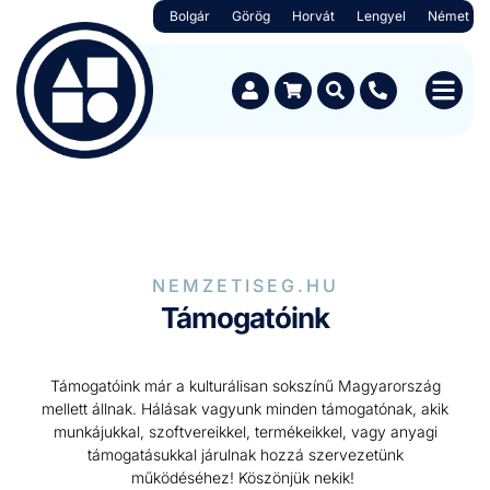
Bolgár
Görög
Horvát
Lengyel
Német
NEMZETISEG.HU
Támogatóink
Támo­gatóink már a kul­turálisan sok­színű Mag­yarország
mel­lett áll­nak. Hálásak vagyunk min­den támo­gató­nak, akik
munkájukkal, szoftvereikkel, ter­mékeikkel, vagy anya­gi
támo­gatá­sukkal járul­nak hoz­zá szervezetünk
működéséhez! Köszön­jük nekik!