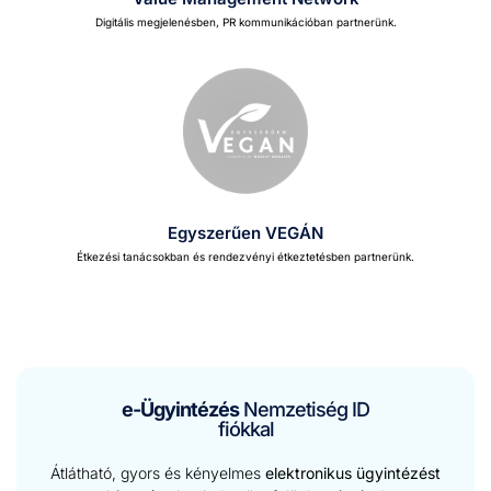
Dig­itális meg­je­lenés­ben, PR kom­mu­niká­cióban part­nerünk.
Egyszerűen VEGÁN
Étkezési tanác­sok­ban és ren­dezvényi étkeztetés­ben part­nerünk.
e-Ügyintézés
Nemzetiség ID
fiókkal
Átlátható, gyors és kényelmes
elektronikus ügyintézést