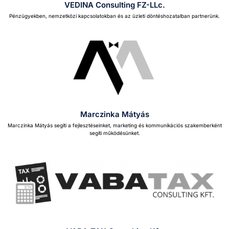
VEDINA Consulting FZ-LLc.
Pénzü­gyek­ben, nemzetközi kapc­so­la­tok­ban és az üzleti dön­téshozatal­ban part­nerünk.
Marczinka Mátyás
Mar­czin­ka Mátyás segíti a fejleszté­sein­ket, mar­ket­ing és kom­mu­niká­ciós sza­kem­berként
segíti működésün­ket.