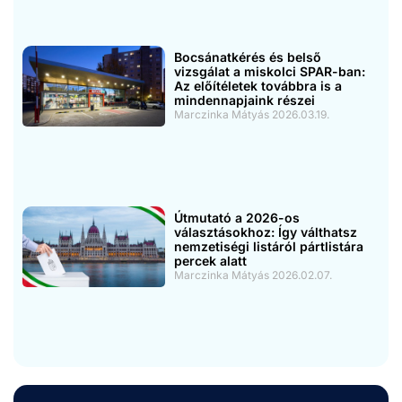
Bocsánatkérés és belső
vizsgálat a miskolci SPAR-ban:
Az előítéletek továbbra is a
mindennapjaink részei
Marczinka Mátyás
2026.03.19.
Útmutató a 2026-os
választásokhoz: Így válthatsz
nemzetiségi listáról pártlistára
percek alatt
Marczinka Mátyás
2026.02.07.