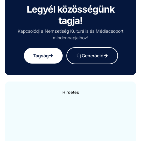
Legyél közösségünk
tagja!
Kapcsolódj a Nemzetiség Kulturális és Médiacsoport
mindennapjaihoz!
Tagság
Új Generáció
Hirdetés