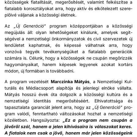
közösségek fiatalítását, megerősítését, valamint felkészítse a
fiata­l­abb korosztá­lyokat arra, hogy aktív és elkötelezett szere­
plőivé vál­janak a közössé­gi élet­nek.
Az
„Új Gen­erá­ció”
pro­gram közép­pon­tjában a közössé­gi
megújulás áll: olyan lehetőségeket kínálunk, ame­lyek segít­
ségév­el a nemzetisé­gi önko­r­mányza­tok és civ­il szervezetek új
lendületet kaphat­nak, és képessé vál­hat­nak arra, hogy
vonzóvá tegyék tevékenységüket a fiata­l­abb gen­erá­ciók
számára is. Célunk, hogy a közösségek ne csupán megőriz­zék
hagy­ományaikat, hanem képe­sek legyenek azokat kortárs
módon, új for­mában is továb­bad­ni.
A pro­gram vezetését
Mar­czin­ka Mátyás
, a Nemzetisé­gi Kul­
turális és Médi­ac­so­port alapító­ja és jelen­le­gi elnöke vál­lal­ta.
Mátyás hosszú évek óta dol­go­zik a közössé­gi kultúra és a
nemzetisé­gi iden­titás megerősítéséért. Elhi­va­tottsá­ga és
tapasz­ta­la­ta garan­ciát jelent arra, hogy az
„Új Gen­erá­ció”
pro­
gram való­di, fen­ntartható vál­tozá­sokat hozhat a nemzetisé­gi
közélet­ben. Hangsú­ly­oz­ta:
„Ez a pro­gram nem csupán a
jövőről szól, hanem a jelen kihívá­saira is válas­zokat keres.
A fiat­alok nem csak a jövő, hanem már jelen közösségeink