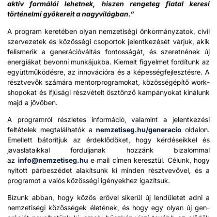
aktív for­málói lehet­nek, hiszen rengeteg fiatal kere­si
történel­mi gyök­ere­it a nagyvilág­ban.”
A pro­gram keretében olyan nemzetisé­gi önko­r­mányza­tok, civ­il
szervezetek és közössé­gi cso­por­tok jelen­tkezését vár­juk, akik
felis­merik a gen­erá­cióváltás fontosságát, és szeretnének új
energiákat bevon­ni munkájuk­ba. Kiemelt figyel­met fordí­tunk az
együttműködésre, az innová­cióra és a képességfe­jlesztésre. A
résztvevők számára men­tor­pro­gramokat, közösségépítő work­
shopokat és ifjúsá­gi részvételt ösztönző kam­pányokat kínálunk
majd a jövőben.
A pro­gram­ról rés­zletes infor­má­ció, valamint a jelen­tkezési
feltételek meg­talál­hatók a
nemzetiseg.hu/generacio
oldalon.
Emel­lett bátorítjuk az érdek­lődőket, hogy kérdé­seikkel és
javaslataikkal for­dul­janak hoz­zánk biza­lom­mal
az
info@nemzetiseg.hu
e‑mail címen keresztül. Célunk, hogy
nyi­tott párbeszédet alakít­sunk ki min­den résztvevőv­el, és a
pro­gramot a valós közössé­gi igényekhez igazít­suk.
Bízunk abban, hogy közös erőv­el sik­erül új lendületet adni a
nemzetisé­gi közösségek életének, és hogy egy olyan új gen­