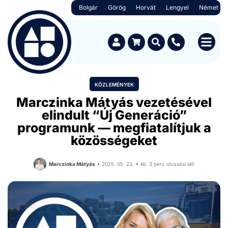
Bolgár
Görög
Horvát
Lengyel
Német
KÖZLEMÉNYEK
Marczinka Mátyás vezetésével
elindult “Új Generáció”
programunk — megfiatalítjuk a
közösségeket
Marczinka Mátyás
2025. 05. 23.
kb. 3 perc olvasási idő