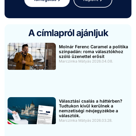
A címlapról ajánljuk
Molnár Ferenc Caramel a politika
színpadán: roma választókhoz
szóló üzenettel erősít
Marczinka Mátyás
2026.04.08.
Választási csalás a háttérben?
Tudtukon kívül kerülnek a
nemzetiségi névjegyzékbe a
választók.
Marczinka Mátyás
2026.03.28.