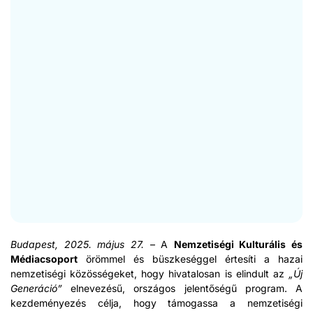
Budapest, 2025. május 27.
– A
Nemzetisé­gi Kul­turális és
Médi­ac­so­port
öröm­mel és büszkeséggel értesíti a haz­ai
nemzetisé­gi közösségeket, hogy hivat­alosan is elin­dult az
„Új
Gen­erá­ció”
eln­evezésű, orszá­gos jelen­tőségű pro­gram. A
kezdeményezés cél­ja, hogy támo­gas­sa a nemzetisé­gi