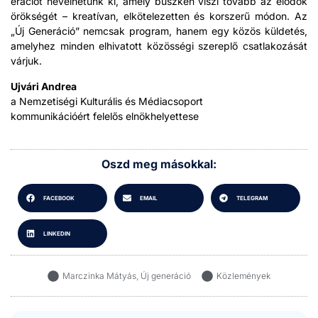
erá­ciót nevel­hetünk ki, ame­ly büszkén viszi tovább az elődök
örök­ségét – kreatí­van, elkötelezetten és korsz­erű módon. Az
„Új Gen­erá­ció” nem­c­sak pro­gram, hanem egy közös külde­tés,
ame­ly­hez min­den elhi­va­tott közössé­gi szere­plő csat­lakozását
vár­juk.
Ujvári Andrea
a Nemzetisé­gi Kul­turális és Médi­ac­so­port
kom­mu­niká­cióért felelős elnökhe­lyettese
Oszd meg másokkal:
FACEBOOK
EMAIL
TELEGRAM
LINKEDIN
Marczinka Mátyás
,
Új generáció
Közlemények