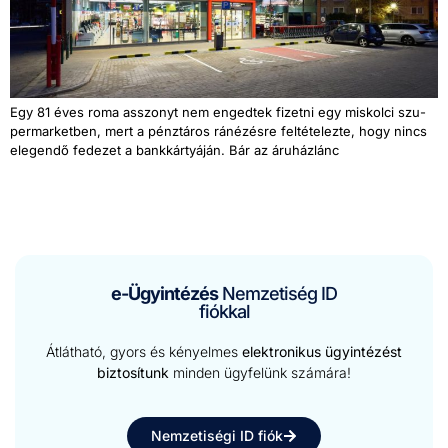
Egy 81 éves roma ass­zonyt nem engedtek fizetni egy miskol­ci szu­
per­mar­ket­ben, mert a pénztáros ránézésre feltételezte, hogy nincs
ele­gendő fedezet a bankkár­tyáján. Bár az áruhá­zlánc
e-Ügyintézés
Nemzetiség ID
fiókkal
Átlátható, gyors és kényelmes
elektronikus ügyintézést
biztosítunk
minden ügyfelünk számára!
Nemzetiségi ID fiók