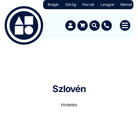
Bolgár
Görög
Horvát
Lengyel
Német
Szlovén
Hirdetés