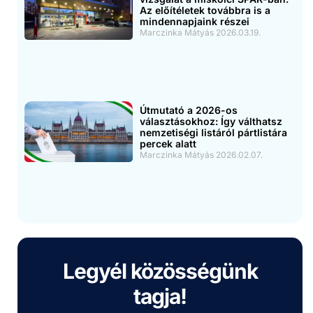
Az előítéletek továbbra is a
mindennapjaink részei
Marczinka Mátyás
2026.03.19.
Útmutató a 2026-os
választásokhoz: Így válthatsz
nemzetiségi listáról pártlistára
percek alatt
Marczinka Mátyás
2026.02.07.
Legyél közösségünk
tagja!