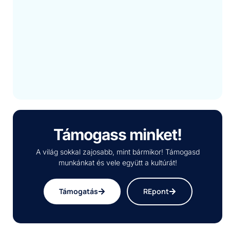
Támogass minket!
A világ sokkal zajosabb, mint bármikor! Támogasd
munkánkat és vele együtt a kultúrát!
Támogatás
REpont