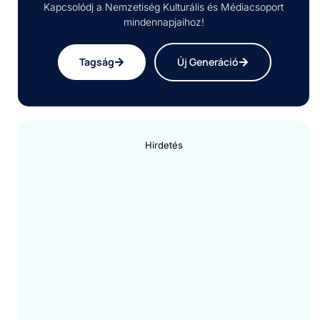
Kapcsolódj a Nemzetiség Kulturális és Médiacsoport
mindennapjaihoz!
Tagság
Új Generáció
Hirdetés