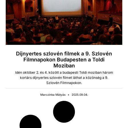
Díjnyertes szlovén filmek a 9. Szlovén
Filmnapokon Budapesten a Toldi
Moziban
Idén október 2. és 4. között a budapesti Tol­di moz­iban három
kortárs díjny­ertes szlovén fil­met láthat a közön­ség a 9.
Szlovén Film­napokon.
Marczinka Mátyás
2025.09.04.