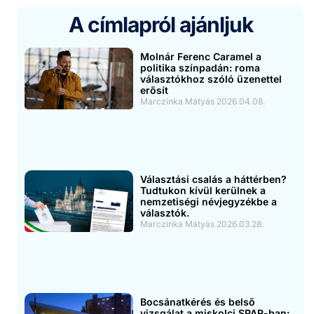
A címlapról ajánljuk
Molnár Ferenc Caramel a
politika színpadán: roma
választókhoz szóló üzenettel
erősít
Marczinka Mátyás
2026.04.08.
Választási csalás a háttérben?
Tudtukon kívül kerülnek a
nemzetiségi névjegyzékbe a
választók.
Marczinka Mátyás
2026.03.28.
Bocsánatkérés és belső
vizsgálat a miskolci SPAR-ban: