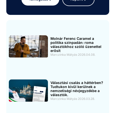
Molnár Ferenc Caramel a
politika színpadán: roma
választókhoz szóló üzenettel
erősít
Marczinka Mátyás
2026.04.08.
Választási csalás a háttérben?
Tudtukon kívül kerülnek a
nemzetiségi névjegyzékbe a
választók.
Marczinka Mátyás
2026.03.28.