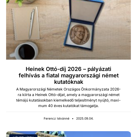
Heinek Ottó-díj 2026 – pályázati
felhívás a fiatal magyarországi német
kutatóknak
A Mag­yarorszá­gi Néme­tek Orszá­gos Önko­r­mányza­ta 2026-
ra kiír­ta a Heinek Ottó-díjat, ame­ly a mag­yarorszá­gi német
témájú kutatá­sok­ban kiemelkedő tel­jesít­ményt nyújtó, max­i­
mum 40 éves kutatókat támo­gat­ja.
Ferencz Istvánné
2025.09.04.