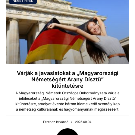
NÉMET HÍREK
Várják a javaslatokat a „Magyarországi
Németségért Arany Dísztű”
kitüntetésre
A Mag­yarorszá­gi Néme­tek Orszá­gos Önko­r­mányza­ta vár­ja a
jelöléseket a „Mag­yarorszá­gi Német­ségért Arany Dísztű”
kitün­tetésre, ame­lyet évente három kiemelkedő szemé­ly kap
a német­ség kultúrájá­nak és hagy­ományainak megőrzéséért.
Ferencz Istvánné
2025.09.04.