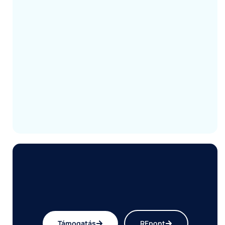
Támogatás
REpont