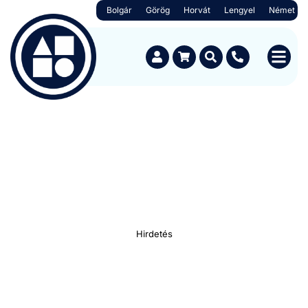
Bolgár
Görög
Horvát
Lengyel
Német
Hirdetés