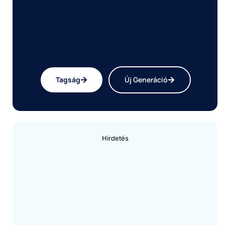
Tagság
Új Generáció
Hirdetés