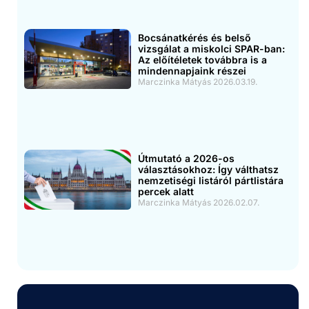
Bocsánatkérés és belső
vizsgálat a miskolci SPAR-ban:
Az előítéletek továbbra is a
mindennapjaink részei
Marczinka Mátyás
2026.03.19.
Útmutató a 2026-os
választásokhoz: Így válthatsz
nemzetiségi listáról pártlistára
percek alatt
Marczinka Mátyás
2026.02.07.