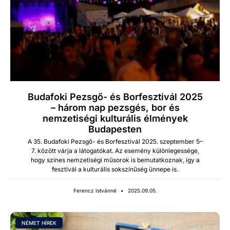
Budafoki Pezsgő- és Borfesztivál 2025
– három nap pezsgés, bor és
nemzetiségi kulturális élmények
Budapesten
A 35. Budafo­ki Pezs­gő- és Bor­fesz­tivál 2025. szeptem­ber 5–
7. között vár­ja a láto­gatókat. Az esemény külön­legessége,
hogy színes nemzetisé­gi műsorok is bemu­tatkoz­nak, így a
fes­z­tivál a kul­turális sok­színűség ünnepe is.
Ferencz Istvánné
2025.09.05.
NÉMET HÍREK