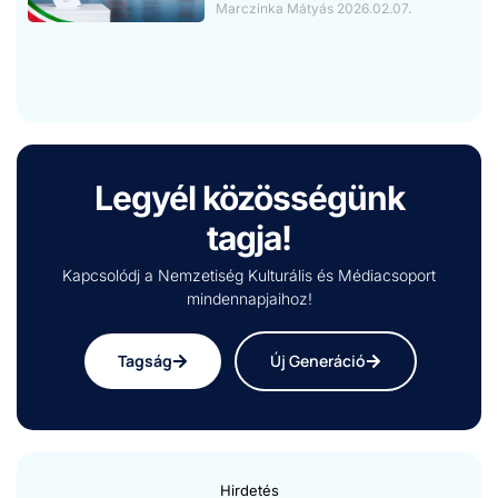
Marczinka Mátyás
2026.02.07.
Legyél közösségünk
tagja!
Kapcsolódj a Nemzetiség Kulturális és Médiacsoport
mindennapjaihoz!
Tagság
Új Generáció
Hirdetés