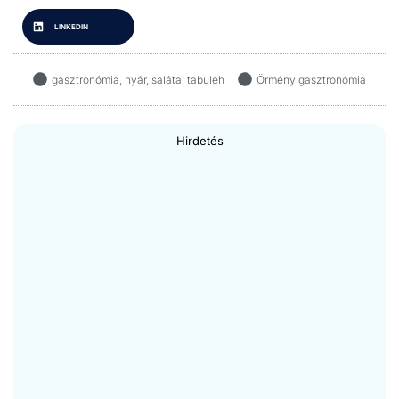
LINKEDIN
gasztronómia
,
nyár
,
saláta
,
tabuleh
Örmény gasztronómia
Hirdetés