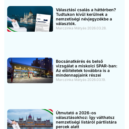
Választási csalás a háttérben?
Tudtukon kívül kerülnek a
nemzetiségi névjegyzékbe a
választók.
Marczinka Mátyás
2026.03.28.
Bocsánatkérés és belső
vizsgálat a miskolci SPAR-ban:
Az előítéletek továbbra is a
mindennapjaink részei
Marczinka Mátyás
2026.03.19.
Útmutató a 2026-os
választásokhoz: Így válthatsz
nemzetiségi listáról pártlistára
percek alatt