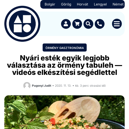
Bolgár
Görög
Horvát
Lengyel
Német
ÖRMÉNY GASZTRONÓMIA
Nyári esték egyik legjobb
választása az örmény tabuleh —
videós elkészítési segédlettel
Pagonyi Judit
2020. 11. 13.
kb. 3 perc olvasási idő