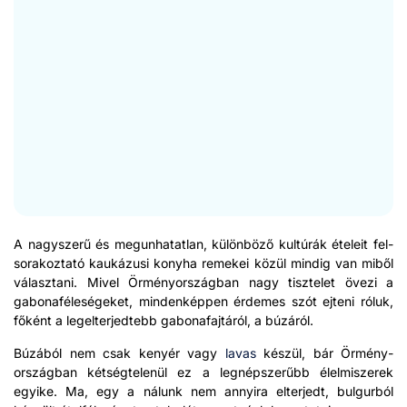
A nagysz­erű és megun­hatat­lan, külön­böző kultúrák ételeit fel­
so­rakoz­tató kaukázusi kony­ha remekei közül mindig van miből
válasz­tani. Miv­el Örmény­ország­ban nagy tisztelet övezi a
gabonaféleségeket, min­denkép­pen érdemes szót ejteni róluk,
főként a leg­el­ter­jedtebb gabonafa­jtáról, a búzáról.
Búzából nem csak kenyér vagy
lavas
készül, bár Örmény­
ország­ban két­ségte­lenül ez a leg­nép­sz­erűbb élelmisz­erek
egyike. Ma, egy a nálunk nem annyi­ra elter­jedt, bul­gur­ból