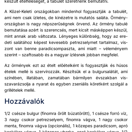
készült ételféleséget, a tab­ulét szeretnénk bemu­tat­ni.
A Közel-Keleti orszá­gok­ban min­den­hol fogyasztják a tab­ulét,
ami nem csak ízletes, de kinéze­tre is mutatós salá­ta. Örmény­
ország­ban is nagy nép­sz­erűségnek örvend. Az örmény tab­ulé
bemu­tatása azért is szerenc­sés, mert kic­sit máskép­pen készül,
mint annak arab vál­toza­ta. Lényeges különb­ség, hogy az ere­
de­ti salátához képest kevesebb petrezse­ly­met tar­tal­maz, vis­
zont van benne paradic­som­pasz­ta, ami miatt – véleményem
szerint – szaftosabb és a mag­yar ízlés­nek job­ban megfelel.
Az örmények ezt az ételt előételként is fogyasztják és húsos
ételek mel­lé is szervíroz­zák. Készít­sük el a bul­gur­salátát, ami
színében, illatában, zamatában bár­mi­lyen évsza­k­ban vis­
szavaráz­sol­ja a nyarat és egy­ben zseniális köretként szol­gál a
gril­lételek mel­lé.
Hozzávalók
1/2 csésze bul­gur (finom­ra őrölt búza­törött), 1 csésze for­ró víz,
3 nagy csokor petrezse­lyem, finom­ra vág­va, 1 nagy csokor
men­ta, finom­ra vág­va (opcionális), 1 közepes paradic­som, apró
kock­ákra vág­va, 1 közepes ubor­ka, apró kock­ákra vág­va, 1/2