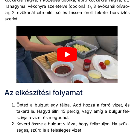
lila­hagy­ma, vékonyra szeletelve (opcionális), 3 evőkanál olí­vao­
laj, 2 evőkanál cit­rom­lé, só és fris­sen őrölt fekete bors ízlés
szerint.
Az elkészítési folyamat
Öntsd a bul­gurt egy tál­ba. Add hoz­zá a for­ró vizet, és
takard le. Hagyd áll­ni 15 per­cig, vagy amíg a bul­gur fel­
szív­ja a vizet és meg­puhul.
Keverd össze a bul­gurt vil­lá­val, hogy fel­lazuljon. Ha szük­
séges, szűrd le a felesleges vizet.