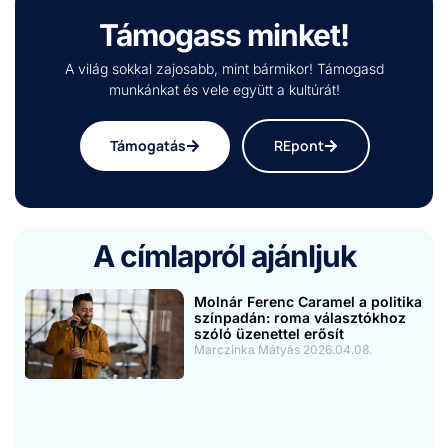
Támogass minket!
A világ sokkal zajosabb, mint bármikor! Támogasd
munkánkat és vele együtt a kultúrát!
Támogatás
REpont
A címlapról ajánljuk
Molnár Ferenc Caramel a politika
színpadán: roma választókhoz
szóló üzenettel erősít
Marczinka Mátyás
2026.04.08.