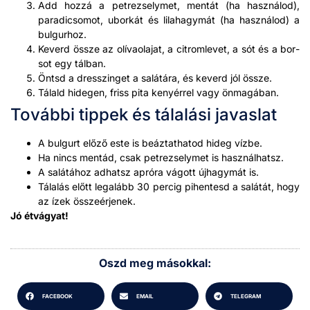
Add hoz­zá a petrezse­ly­met, men­tát (ha használod),
paradic­so­mot, uborkát és lila­hagymát (ha használod) a
bul­gurhoz.
Keverd össze az olí­vao­la­jat, a cit­rom­levet, a sót és a bor­
sot egy tál­ban.
Öntsd a dresszinget a salátára, és keverd jól össze.
Tálald hide­gen, friss pita kenyér­rel vagy önmagában.
További tippek és tálalási javaslat
A bul­gurt előző este is beáz­tatha­tod hideg vízbe.
Ha nincs men­tád, csak petrezse­ly­met is használ­hat­sz.
A salátához adhat­sz apróra vágott újhagymát is.
Tálalás előtt legalább 30 per­cig pihen­tesd a salátát, hogy
az ízek összeér­jenek.
Jó étvá­gy­at!
Oszd meg másokkal:
FACEBOOK
EMAIL
TELEGRAM