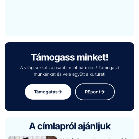
Támogass minket!
A világ sokkal zajosabb, mint bármikor! Támogasd
munkánkat és vele együtt a kultúrát!
Támogatás
REpont
A címlapról ajánljuk