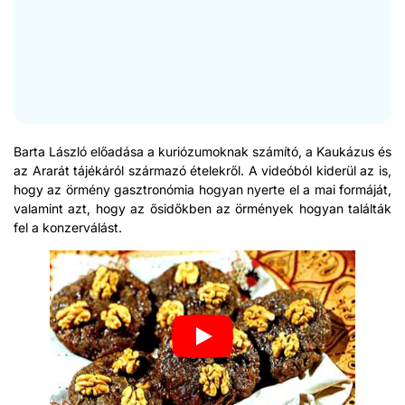
Bar­ta Lás­zló előadása a kuriózumok­nak számító, a Kaukázus és
az Ararát tájékáról szár­mazó ételekről. A videóból kiderül az is,
hogy az örmény gasztronómia hogyan nyerte el a mai for­máját,
valamint azt, hogy az ősidők­ben az örmények hogyan találták
fel a konz­erválást.