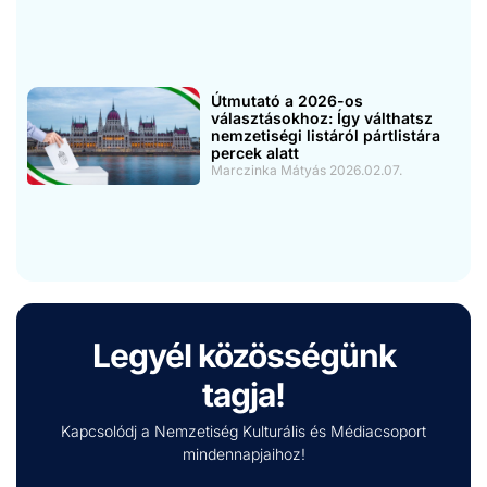
Útmutató a 2026-os
választásokhoz: Így válthatsz
nemzetiségi listáról pártlistára
percek alatt
Marczinka Mátyás
2026.02.07.
Legyél közösségünk
tagja!
Kapcsolódj a Nemzetiség Kulturális és Médiacsoport
mindennapjaihoz!