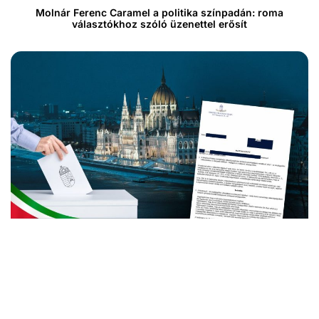
Molnár Ferenc Caramel a politika színpadán: roma
választókhoz szóló üzenettel erősít