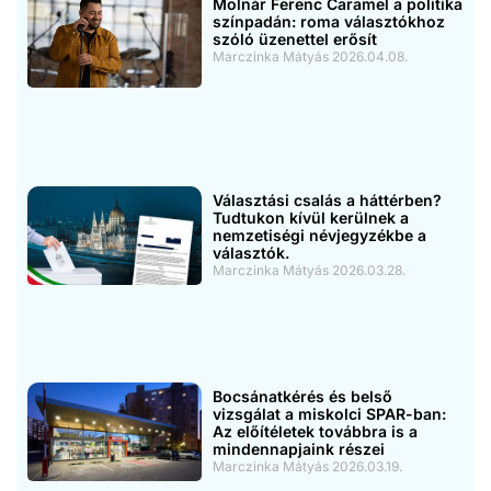
Molnár Ferenc Caramel a politika
színpadán: roma választókhoz
szóló üzenettel erősít
Marczinka Mátyás
2026.04.08.
Választási csalás a háttérben?
Tudtukon kívül kerülnek a
nemzetiségi névjegyzékbe a
választók.
Marczinka Mátyás
2026.03.28.
Bocsánatkérés és belső
vizsgálat a miskolci SPAR-ban:
Az előítéletek továbbra is a
mindennapjaink részei
Marczinka Mátyás
2026.03.19.