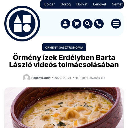
Bolgár
Görög
Horvát
Lengyel
Német
ÖRMÉNY GASZTRONÓMIA
Örmény ízek Erdélyben Barta
László videós tolmácsolásában
Pagonyi Judit
2020. 09. 21.
kb. 1 perc olvasási idő