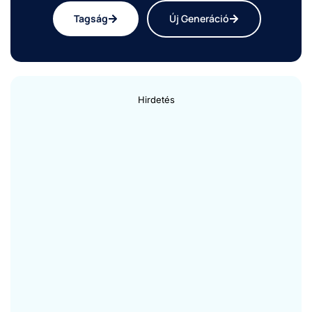
Tagság
Új Generáció
Hirdetés