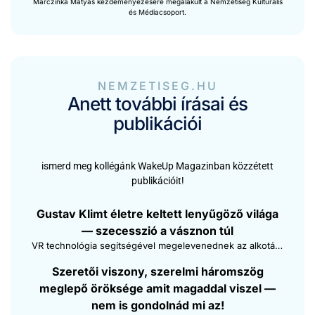
Mar­czin­ka Mátyás kezdeményezésére mega­lakult a Nemzetiség Kul­turális
és Médi­ac­so­port.
NEMZETISEG.HU
Anett további írásai és
publikációi
ismerd meg kol­légánk Wake­Up Mag­a­z­in­ban köz­zétett
pub­liká­cióit!
Gus­tav Klimt éle­tre kel­tett lenyűgöző vilá­ga
— sze­cessz­ió a vásznon túl
VR tech­noló­gia segít­ségév­el megelevened­nek az alkotá­sok és mi magunk is részesévé válunk Gus­tav Klimt lenyűgöző világá­nak
Szeretői vis­zony, szerel­mi három­szög
meglepő örök­sége amit mag­a­d­dal viszel —
nem is gon­do­l­nád mi az!