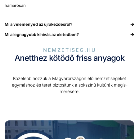
hamarosan
Mi a véleményed az újrakezdés­ről?
Mi a leg­nagy­obb kihívás az élet­ed­ben?
NEMZETISEG.HU
Anetthez kötődő friss anyagok
Közelebb hoz­zuk a Mag­yarorszá­gon élő nemzetiségeket
egymáshoz és teret biz­tosí­tunk a sok­színű kultúrák megis­
merésére.