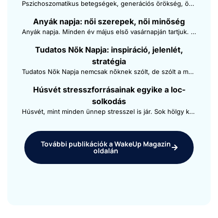
Pszi­chos­zomatikus betegségek, gen­erá­ciós örök­ség, önmegkérdő­jelezés, bizal­mat­lanág — néhány azok közül ame­lyeket mag­a­d­dal viszel a szeretői kapc­so­lat végév­el
Anyák nap­ja: női szerepek, női minőség
Anyák nap­ja. Min­den év május első vasár­napján tartjuk. Hagy­ományosan. Valójában min­dan­ny­i­unk nap­ja ez: fér­fi­aké, nőké és gyer­mekeké.
Tudatos Nők Nap­ja: inspirá­ció, jelen­lét,
straté­gia
Tudatos Nők Nap­ja nem­c­sak nőknek szólt, de szólt a márkaépítés­ről, önis­meretről, a fér­fienergiák társsz­erepéről és nem utol­só­sor­ban a jelen­létről.
Húsvét stressz­for­rá­sainak egyike a loc­
solkodás
Húsvét, mint min­den ünnep stresszel is jár. Sok höl­gy körében egyik ilyen stressz­fak­tor a loc­solkodás. Énhatárok meghúzása újratöltve.
Továb­bi pub­liká­ciók a Wake­Up Mag­a­zin
oldalán