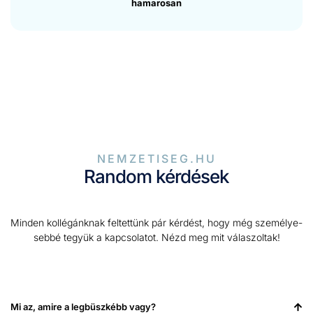
hamarosan
NEMZETISEG.HU
Random kérdések
Min­den kol­légánknak fel­tet­tünk pár kérdést, hogy még szemé­lye­
seb­bé tegyük a kapc­so­la­tot. Nézd meg mit válas­zoltak!
Mi az, amire a leg­büszkébb vagy?