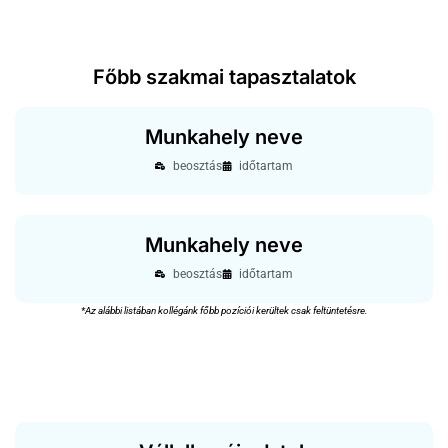
Főbb szakmai tapasztalatok
Munkahely neve
beosztás
idő­tar­tam
Munkahely neve
beosztás
idő­tar­tam
*Az aláb­bi listában kol­légánk főbb pozí­ciói kerül­tek csak feltün­tetésre.