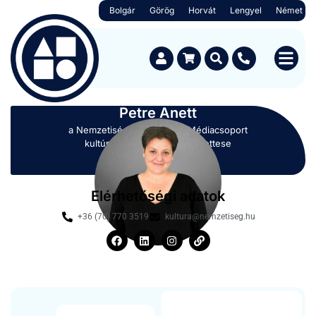
Bolgár
Görög
Horvát
Lengyel
Német
Petre Anett
a Nemzetiség Kul­turális és Médi­ac­so­port
kultúráért felelős elnökhe­lyettese
Elérhetőségi adatok
+36 (70) 770 3519
kultura@nemzetiseg.hu