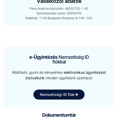
Vállalkozói adatok
Petre Anett ev.
Adószám: 48292153–1‑42
Nyil­ván­tartási szám: 58594793
Székhe­ly: 1144 Budapest, Kerepe­si út 140–142.
e-Ügyintézés
Nemzetiség ID
fiókkal
Átlátható, gyors és kényelmes
elektronikus ügyintézést
biztosítunk
minden ügyfelünk számára!
Nemzetiségi ID fiók
Dokumentumtár