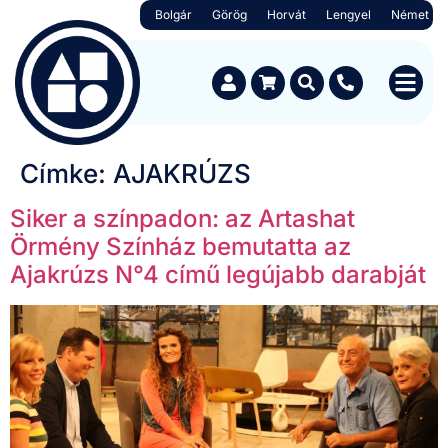
Bolgár
Görög
Horvát
Lengyel
Német
Címke:
AJAKRÚZS
Siker a színpadon: az Artashat
Örmény Színház bemutatta az
Ajakrúzs N°4 című legújabb darabját