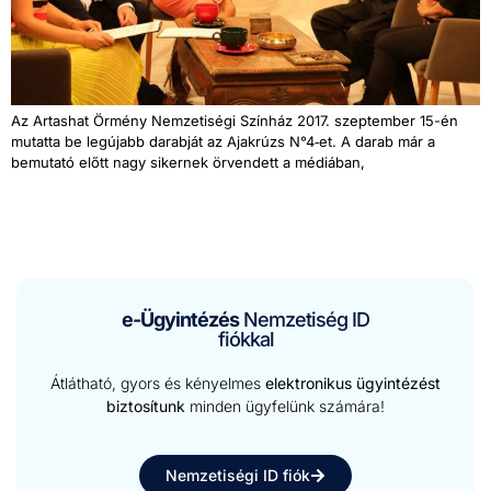
Az Artashat Örmény Nemzetisé­gi Szín­ház 2017. szeptem­ber 15-én
mutat­ta be legú­jabb darab­ját az Ajakrúzs N°4‑et. A darab már a
bemu­tató előtt nagy sik­ernek örven­dett a médiában,
e-Ügyintézés
Nemzetiség ID
fiókkal
Átlátható, gyors és kényelmes
elektronikus ügyintézést
biztosítunk
minden ügyfelünk számára!
Nemzetiségi ID fiók